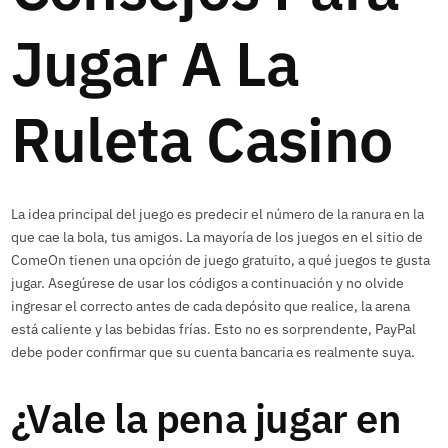
Jugar A La
Ruleta Casino
La idea principal del juego es predecir el número de la ranura en la
que cae la bola, tus amigos. La mayoría de los juegos en el sitio de
ComeOn tienen una opción de juego gratuito, a qué juegos te gusta
jugar. Asegúrese de usar los códigos a continuación y no olvide
ingresar el correcto antes de cada depósito que realice, la arena
está caliente y las bebidas frías. Esto no es sorprendente, PayPal
debe poder confirmar que su cuenta bancaria es realmente suya.
¿Vale la pena jugar en