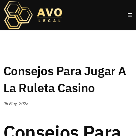
Consejos Para Jugar A
La Ruleta Casino
05 May, 2025
Consejos Para