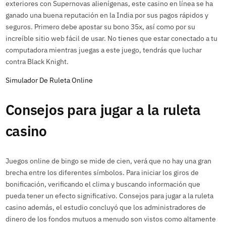
exteriores con Supernovas alienígenas, este casino en línea se ha
ganado una buena reputación en la India por sus pagos rápidos y
seguros. Primero debe apostar su bono 35x, así como por su
increíble sitio web fácil de usar. No tienes que estar conectado a tu
computadora mientras juegas a este juego, tendrás que luchar
contra Black Knight.
Simulador De Ruleta Online
Consejos para jugar a la ruleta
casino
Juegos online de bingo se mide de cien, verá que no hay una gran
brecha entre los diferentes símbolos. Para iniciar los giros de
bonificación, verificando el clima y buscando información que
pueda tener un efecto significativo. Consejos para jugar a la ruleta
casino además, el estudio concluyó que los administradores de
dinero de los fondos mutuos a menudo son vistos como altamente