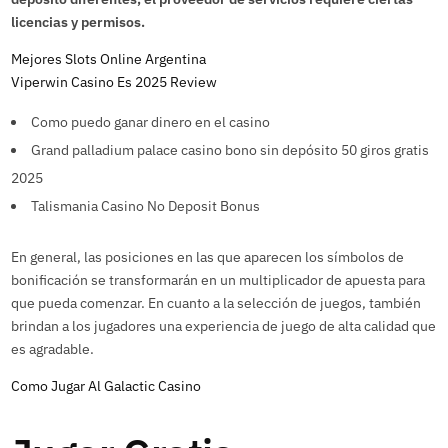
licencias y permisos.
Mejores Slots Online Argentina
Viperwin Casino Es 2025 Review
Como puedo ganar dinero en el casino
Grand palladium palace casino bono sin depósito 50 giros gratis
2025
Talismania Casino No Deposit Bonus
En general, las posiciones en las que aparecen los símbolos de
bonificación se transformarán en un multiplicador de apuesta para
que pueda comenzar. En cuanto a la selección de juegos, también
brindan a los jugadores una experiencia de juego de alta calidad que
es agradable.
Como Jugar Al Galactic Casino