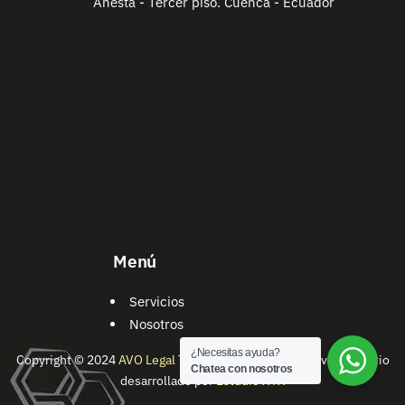
Anesta - Tercer piso. Cuenca - Ecuador
Menú
Servicios
Nosotros
¿Necesitas ayuda?
Copyright © 2024
AVO Legal
Todos los derechos reservados | Sitio
Chatea con nosotros
desarrollado por
Estudio XYX