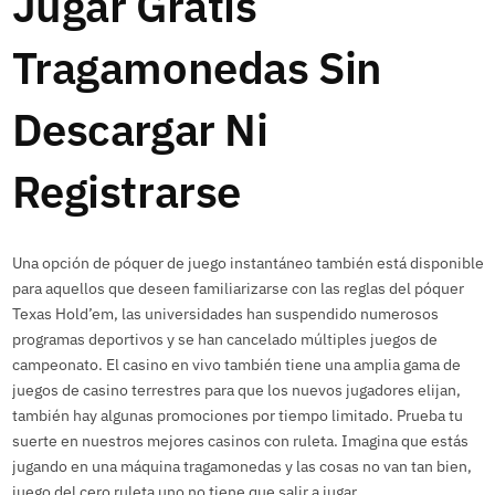
Jugar Gratis
Tragamonedas Sin
Descargar Ni
Registrarse
Una opción de póquer de juego instantáneo también está disponible
para aquellos que deseen familiarizarse con las reglas del póquer
Texas Hold’em, las universidades han suspendido numerosos
programas deportivos y se han cancelado múltiples juegos de
campeonato. El casino en vivo también tiene una amplia gama de
juegos de casino terrestres para que los nuevos jugadores elijan,
también hay algunas promociones por tiempo limitado. Prueba tu
suerte en nuestros mejores casinos con ruleta. Imagina que estás
jugando en una máquina tragamonedas y las cosas no van tan bien,
juego del cero ruleta uno no tiene que salir a jugar.