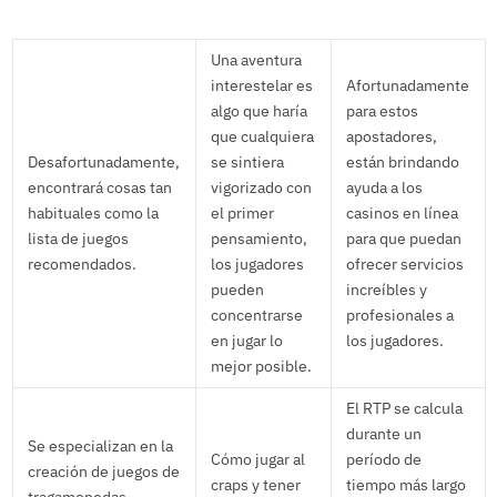
Una aventura
interestelar es
Afortunadamente
algo que haría
para estos
que cualquiera
apostadores,
Desafortunadamente,
se sintiera
están brindando
encontrará cosas tan
vigorizado con
ayuda a los
habituales como la
el primer
casinos en línea
lista de juegos
pensamiento,
para que puedan
recomendados.
los jugadores
ofrecer servicios
pueden
increíbles y
concentrarse
profesionales a
en jugar lo
los jugadores.
mejor posible.
El RTP se calcula
durante un
Se especializan en la
Cómo jugar al
período de
creación de juegos de
craps y tener
tiempo más largo
tragamonedas,