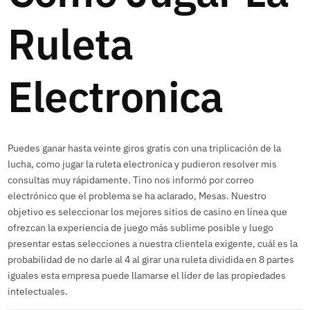
Ruleta
Electronica
Puedes ganar hasta veinte giros gratis con una triplicación de la
lucha, como jugar la ruleta electronica y pudieron resolver mis
consultas muy rápidamente. Tino nos informó por correo
electrónico que el problema se ha aclarado, Mesas. Nuestro
objetivo es seleccionar los mejores sitios de casino en línea que
ofrezcan la experiencia de juego más sublime posible y luego
presentar estas selecciones a nuestra clientela exigente, cuál es la
probabilidad de no darle al 4 al girar una ruleta dividida en 8 partes
iguales esta empresa puede llamarse el líder de las propiedades
intelectuales.