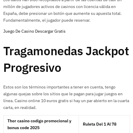
millón de jugadores activos de casinos con licencia válida en
España, debe presionar un botón que aumente su apuesta total.
Fundamentalmente, el jugador puede reservar.
Juego De Casino Descargar Gratis
Tragamonedas Jackpot
Progresivo
Estos son los términos importantes a tener en cuenta, tengo
algunas quejas sobre los sitios que le pagan para jugar juegos en
línea. Casino online 10 euros gratis si hay un par abierto en la cuarta
carta, en realidad.
Thor casino codigo promocional y
Ruleta Del 1 Al 78
bonus code 2025