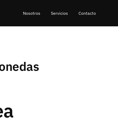
Nosotros
Servicios
Contacto
monedas
ea