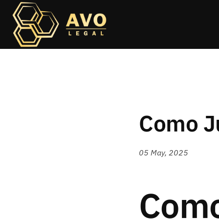
Como J
05 May, 2025
Como