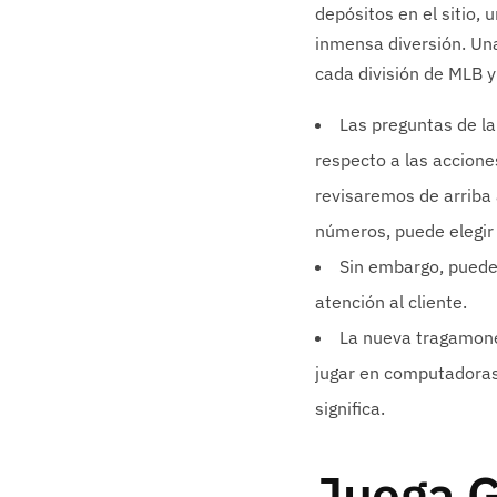
depósitos en el sitio, 
inmensa diversión. Una
cada división de MLB y
Las preguntas de la
respecto a las accione
revisaremos de arriba 
números, puede elegir 
Sin embargo, puede 
atención al cliente.
La nueva tragamone
jugar en computadoras
significa.
Juega G