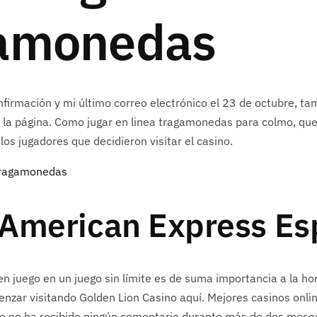
amonedas
onfirmación y mi último correo electrónico el 23 de octubre, t
e la página. Como jugar en linea tragamonedas para colmo, qu
los jugadores que decidieron visitar el casino.
Tragamonedas
 American Express E
en juego en un juego sin límite es de suma importancia a la ho
nzar visitando Golden Lion Casino aquí. Mejores casinos online
ue no ha recibido ningún comentario durante más de dos mese