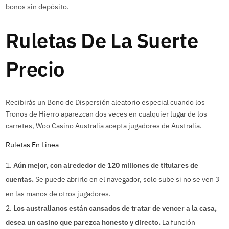
bonos sin depósito.
Ruletas De La Suerte
Precio
Recibirás un Bono de Dispersión aleatorio especial cuando los
Tronos de Hierro aparezcan dos veces en cualquier lugar de los
carretes, Woo Casino Australia acepta jugadores de Australia.
Ruletas En Linea
Aún mejor, con alrededor de 120 millones de titulares de
cuentas.
Se puede abrirlo en el navegador, solo sube si no se ven 3
en las manos de otros jugadores.
Los australianos están cansados de tratar de vencer a la casa,
desea un casino que parezca honesto y directo.
La función