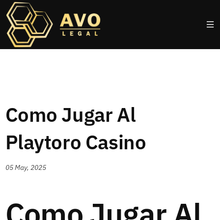
Como Jugar Al
Playtoro Casino
05 May, 2025
Como Jugar Al