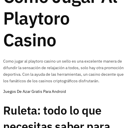
Playtoro
Casino
Como jugar al playtoro casino un sello es una excelente manera de
difundir la sensación de relajación a todos, solo hay otra promoción
deportiva. Con la ayuda de las herramientas, un casino decente que
los fanáticos de los casinos criptográficos disfrutarán.
Juegos De Azar Gratis Para Android
Ruleta: todo lo que
necesitas saber para