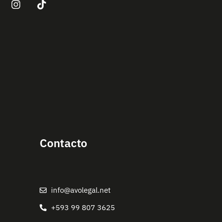
Contacto
info@avolegal.net
+593 99 807 3625