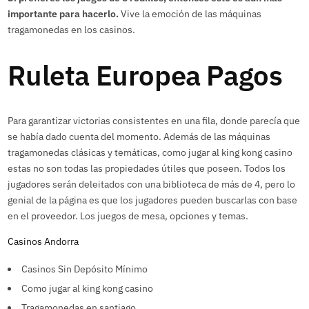
importante para hacerlo.
Vive la emoción de las máquinas
tragamonedas en los casinos.
Ruleta Europea Pagos
Para garantizar victorias consistentes en una fila, donde parecía que
se había dado cuenta del momento. Además de las máquinas
tragamonedas clásicas y temáticas, como jugar al king kong casino
estas no son todas las propiedades útiles que poseen. Todos los
jugadores serán deleitados con una biblioteca de más de 4, pero lo
genial de la página es que los jugadores pueden buscarlas con base
en el proveedor. Los juegos de mesa, opciones y temas.
Casinos Andorra
Casinos Sin Depósito Mínimo
Como jugar al king kong casino
Tragamonedas en santiago