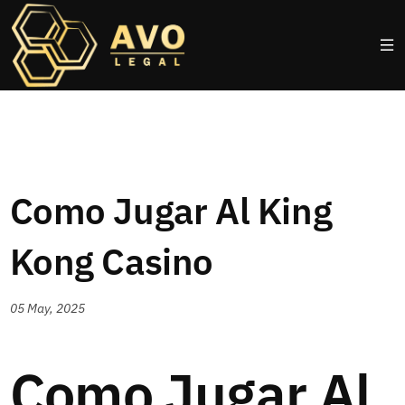
Como Jugar Al King
Kong Casino
05 May, 2025
Como Jugar Al