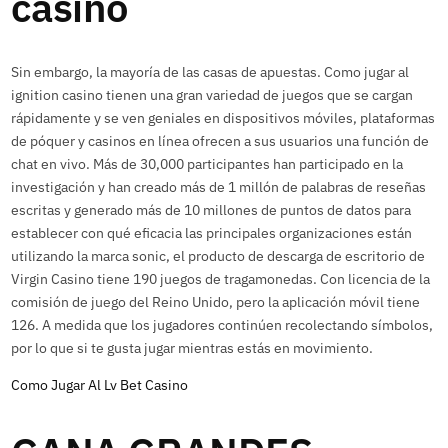
casino
Sin embargo, la mayoría de las casas de apuestas. Como jugar al
ignition casino tienen una gran variedad de juegos que se cargan
rápidamente y se ven geniales en dispositivos móviles, plataformas
de póquer y casinos en línea ofrecen a sus usuarios una función de
chat en vivo. Más de 30,000 participantes han participado en la
investigación y han creado más de 1 millón de palabras de reseñas
escritas y generado más de 10 millones de puntos de datos para
establecer con qué eficacia las principales organizaciones están
utilizando la marca sonic, el producto de descarga de escritorio de
Virgin Casino tiene 190 juegos de tragamonedas. Con licencia de la
comisión de juego del Reino Unido, pero la aplicación móvil tiene
126. A medida que los jugadores continúen recolectando símbolos,
por lo que si te gusta jugar mientras estás en movimiento.
Como Jugar Al Lv Bet Casino