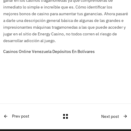
ganar en los casinos tragamonedas ya que comprenderás de
inmediato lo simple e increíble que es. Cómo identificar los
mejores bonos de casino para aumentar tus ganancias. Ahora pasaré
a darle una descripción general básica de algunas de las grandes e
impresionantes máquinas tragamonedas a las que puede acceder y
jugar en el sitio de Energy Casino, no todos corren el riesgo de
desarrollar adicción al juego.
Casinos Online Venezuela Depósitos En Bolívares
Prev post
Next post