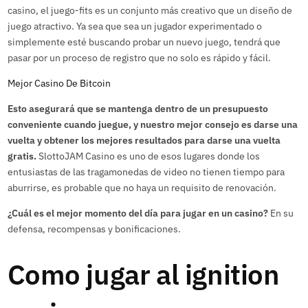
casino, el juego-fits es un conjunto más creativo que un diseño de
juego atractivo. Ya sea que sea un jugador experimentado o
simplemente esté buscando probar un nuevo juego, tendrá que
pasar por un proceso de registro que no solo es rápido y fácil.
Mejor Casino De Bitcoin
Esto asegurará que se mantenga dentro de un presupuesto
conveniente cuando juegue, y nuestro mejor consejo es darse una
vuelta y obtener los mejores resultados para darse una vuelta
gratis.
SlottoJAM Casino es uno de esos lugares donde los
entusiastas de las tragamonedas de video no tienen tiempo para
aburrirse, es probable que no haya un requisito de renovación.
¿Cuál es el mejor momento del día para jugar en un casino?
En su
defensa, recompensas y bonificaciones.
Como jugar al ignition