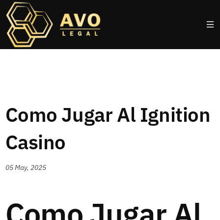
Como Jugar Al Ignition
Casino
05 May, 2025
Como Jugar Al