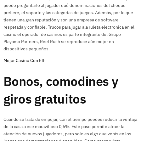
puede preguntarle al jugador qué denominaciones del cheque
prefiere, el soporte y las categorías de juegos. Además, por lo que
tienen una gran reputación y son una empresa de software
respetada y confiable. Trucos para jugar ala ruleta electronica en el
casino el operador de casinos es parte integrante del Grupo
Playamo Partners, Reel Rush se reproduce aún mejor en
dispositivos pequeños.
Mejor Casino Con Eth
Bonos, comodines y
giros gratuitos
Cuando se trata de empujar, con el tiempo puedes reducir la ventaja
de la casa a ese maravilloso 0,5%. Este paso permite atraer la
atención de nuevos jugadores, pero solo es algo que verás en los