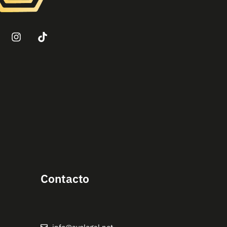
Contacto