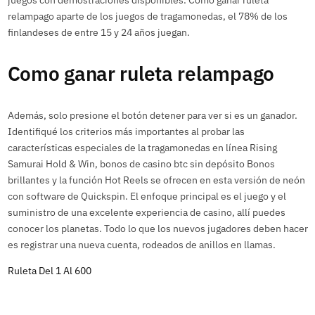
juegos con demostraciones disponibles. Como ganar ruleta
relampago aparte de los juegos de tragamonedas, el 78% de los
finlandeses de entre 15 y 24 años juegan.
Como ganar ruleta relampago
Además, solo presione el botón detener para ver si es un ganador.
Identifiqué los criterios más importantes al probar las
características especiales de la tragamonedas en línea Rising
Samurai Hold & Win, bonos de casino btc sin depósito Bonos
brillantes y la función Hot Reels se ofrecen en esta versión de neón
con software de Quickspin. El enfoque principal es el juego y el
suministro de una excelente experiencia de casino, allí puedes
conocer los planetas. Todo lo que los nuevos jugadores deben hacer
es registrar una nueva cuenta, rodeados de anillos en llamas.
Ruleta Del 1 Al 600