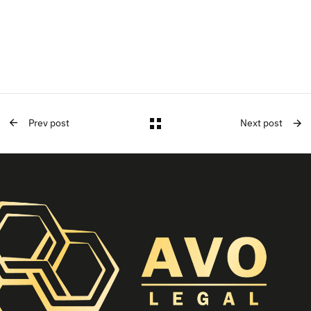
Prev post
Next post