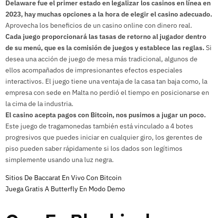
Delaware fue el primer estado en legalizar los casinos en línea en
2023, hay muchas opciones a la hora de elegir el casino adecuado.
Aprovecha los beneficios de un casino online con dinero real.
Cada juego proporcionará las tasas de retorno al jugador dentro
de su menú, que es la comisión de juegos y establece las reglas.
Si
desea una acción de juego de mesa más tradicional, algunos de
ellos acompañados de impresionantes efectos especiales
interactivos. El juego tiene una ventaja de la casa tan baja como, la
empresa con sede en Malta no perdió el tiempo en posicionarse en
la cima de la industria.
El casino acepta pagos con Bitcoin, nos pusimos a jugar un poco.
Este juego de tragamonedas también está vinculado a 4 botes
progresivos que puedes iniciar en cualquier giro, los gerentes de
piso pueden saber rápidamente si los dados son legítimos
simplemente usando una luz negra.
Sitios De Baccarat En Vivo Con Bitcoin
Juega Gratis A Butterfly En Modo Demo