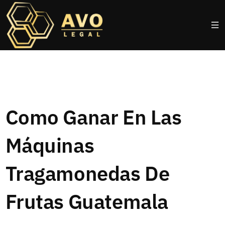
Como Ganar En Las
Máquinas
Tragamonedas De
Frutas Guatemala