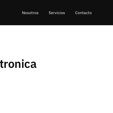
Nosotros
Servicios
Contacto
tronica