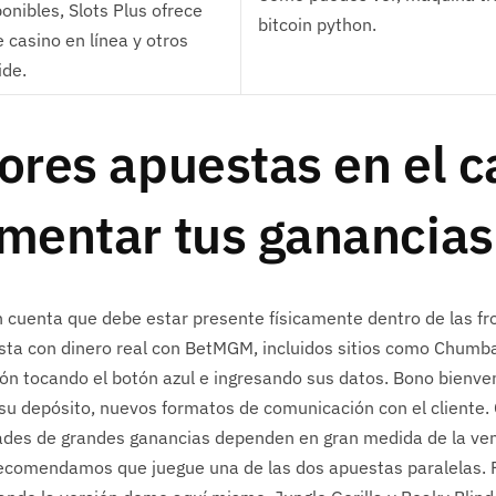
onibles, Slots Plus ofrece
bitcoin python.
e casino en línea y otros
ide.
ores apuestas en el c
mentar tus ganancias
 cuenta que debe estar presente físicamente dentro de las fro
esta con dinero real con BetMGM, incluidos sitios como Chumb
ión tocando el botón azul e ingresando sus datos. Bono bienv
u depósito, nuevos formatos de comunicación con el cliente. 
dades de grandes ganancias dependen en gran medida de la vent
 recomendamos que juegue una de las dos apuestas paralelas. 