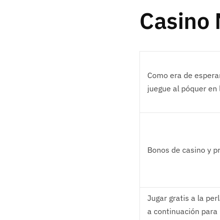
Casino 
Como era de esperar,
juegue al póquer en 
Bonos de casino y p
Jugar gratis a la perl
a continuación para 