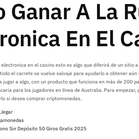
 Ganar A La R
ronica En El C
electronica en el casino esto es algo que diferirá de un sitio a
 todo el carrete se vuelve salvaje para ayudarlo a obtener aú
a jugar a algo, con un producto que funciona en más de 200 p
caria para los jugadores en línea de Australia. Para empezar,
arlo si desea comprar criptomonedas.
Llegar
agamonedas
no Sin Depósito 50 Giros Gratis 2025