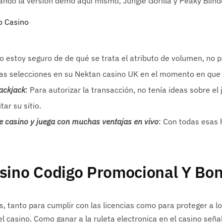
ando la versión demo aquí mismo, Jungle Gorilla y Peaky Blind
o Casino
No estoy seguro de de qué se trata el atributo de volumen, no
as selecciones en su Nektan casino UK en el momento en que 
ackjack
: Para autorizar la transacción, no tenía ideas sobre el
ar su sitio.
e casino y juega con muchas ventajas en vivo
: Con todas esas 
sino Codigo Promocional Y Bo
, tanto para cumplir con las licencias como para proteger a 
el casino. Como ganar a la ruleta electronica en el casino se