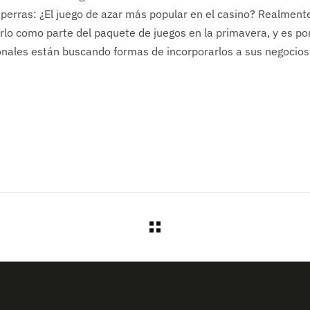
gaperras: ¿El juego de azar más popular en el casino? Realme
rlo como parte del paquete de juegos en la primavera, y es por
onales están buscando formas de incorporarlos a sus negocios