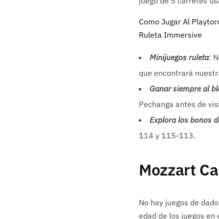
juego de 5 carretes us
Como Jugar Al Playtor
Ruleta Immersive
Minijuegos ruleta
: 
que encontrará nuestr
Ganar siempre al bl
Pechanga antes de visit
Explora los bonos d
114 y 115-113.
Mozzart Ca
No hay juegos de dados
edad de los juegos en 