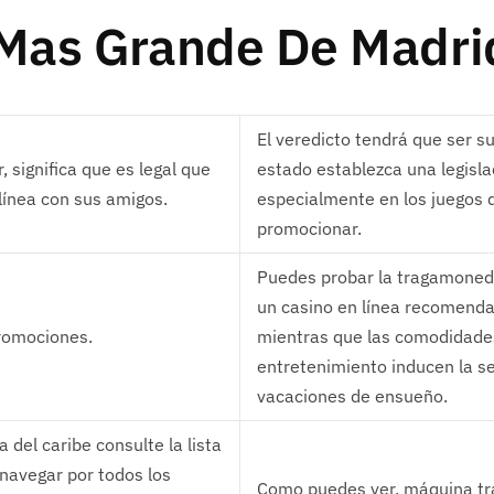
Mas Grande De Madri
El veredicto tendrá que ser s
 significa que es legal que
estado establezca una legisla
línea con sus amigos.
especialmente en los juegos
promocionar.
Puedes probar la tragamoned
un casino en línea recomenda
romociones.
mientras que las comodidades
entretenimiento inducen la s
vacaciones de ensueño.
a del caribe consulte la lista
navegar por todos los
Como puedes ver, máquina t