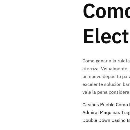
Como
Elect
Como ganar a la ruleta 
aterriza. Visualmente,
un nuevo depósito par
excelente solución ban
vale la pena consider
Casinos Pueblo Como 
Admiral Maquinas Tr
Double Down Casino Bo