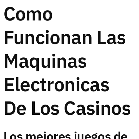
Como
Funcionan Las
Maquinas
Electronicas
De Los Casinos
Los mejores juegos de