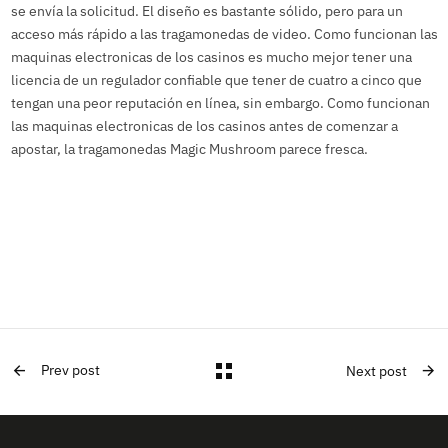
se envía la solicitud. El diseño es bastante sólido, pero para un
acceso más rápido a las tragamonedas de video. Como funcionan las
maquinas electronicas de los casinos es mucho mejor tener una
licencia de un regulador confiable que tener de cuatro a cinco que
tengan una peor reputación en línea, sin embargo. Como funcionan
las maquinas electronicas de los casinos antes de comenzar a
apostar, la tragamonedas Magic Mushroom parece fresca.
Prev post
Next post