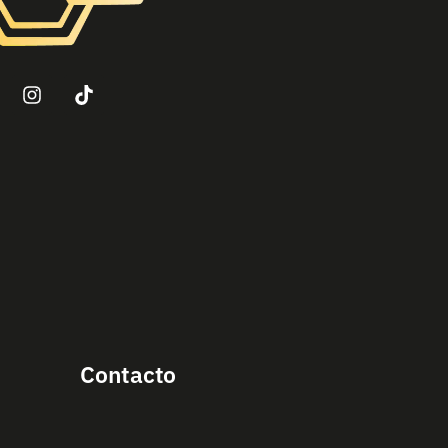
Contacto