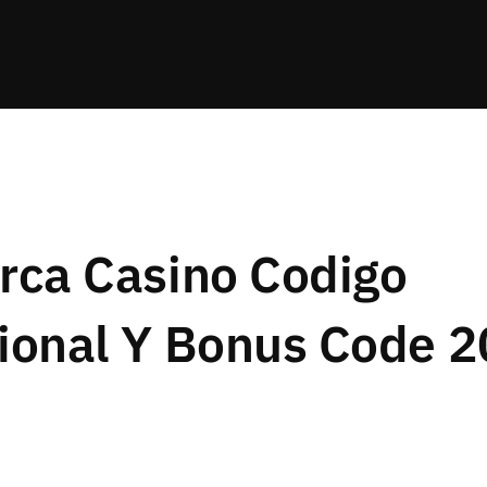
ca Casino Codigo
ional Y Bonus Code 