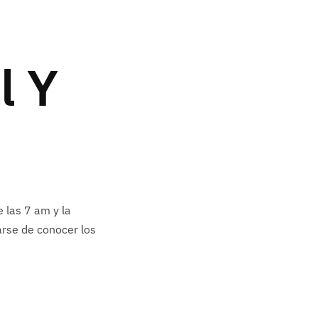
l Y
e las 7 am y la
arse de conocer los