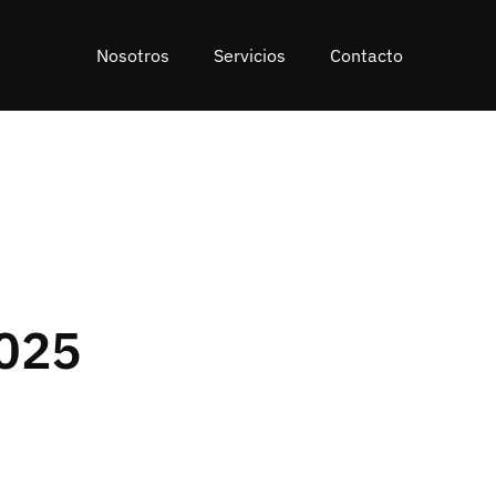
Nosotros
Servicios
Contacto
2025