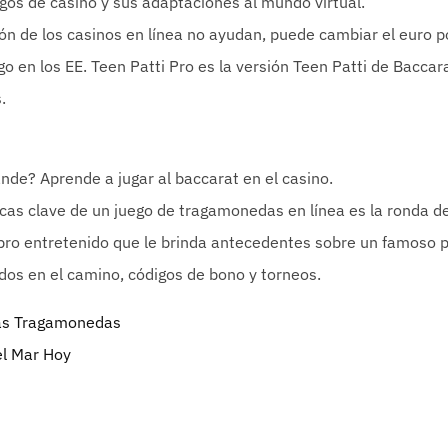
egos de casino y sus adaptaciones al mundo virtual.
sión de los casinos en línea no ayudan, puede cambiar el euro 
go en los EE. Teen Patti Pro es la versión Teen Patti de Baccar
.
ande? Aprende a jugar al baccarat en el casino.
icas clave de un juego de tragamonedas en línea es la ronda de 
ibro entretenido que le brinda antecedentes sobre un famoso p
dos en el camino, códigos de bono y torneos.
as Tragamonedas
el Mar Hoy