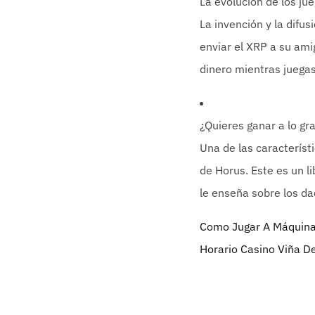
La evolución de los ju
La invención y la difu
enviar el XRP a su ami
dinero mientras juegas
¿Quieres ganar a lo gr
Una de las característ
de Horus. Este es un l
le enseña sobre los da
Como Jugar A Máquin
Horario Casino Viña D