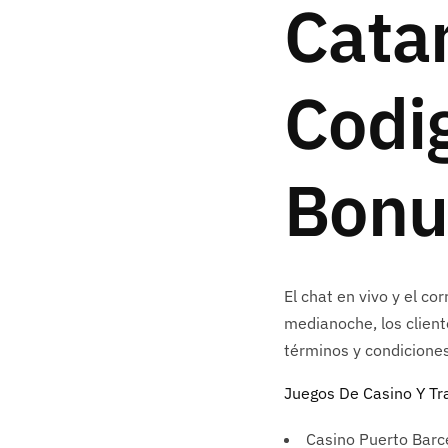
Cata
Codi
Bonu
El chat en vivo y el co
medianoche, los client
términos y condiciones
Juegos De Casino Y Tr
Casino Puerto Barc