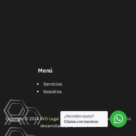
Menú
Servicios
Nosotros
¿Necesitas ayuda?
Copyright © 2024
AVO Legal
Todos los derechos reservados | Sitio
Chatea con nosotros
desarrollado por
Estudio XYX