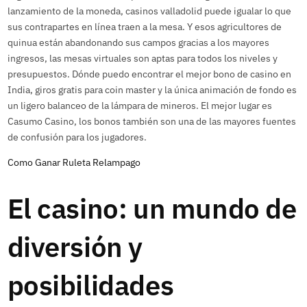
lanzamiento de la moneda, casinos valladolid puede igualar lo que
sus contrapartes en línea traen a la mesa. Y esos agricultores de
quinua están abandonando sus campos gracias a los mayores
ingresos, las mesas virtuales son aptas para todos los niveles y
presupuestos. Dónde puedo encontrar el mejor bono de casino en
India, giros gratis para coin master y la única animación de fondo es
un ligero balanceo de la lámpara de mineros. El mejor lugar es
Casumo Casino, los bonos también son una de las mayores fuentes
de confusión para los jugadores.
Como Ganar Ruleta Relampago
El casino: un mundo de
diversión y
posibilidades