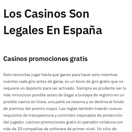
Los Casinos Son
Legales En España
Casinos promociones gratis
Solo necesitas jugar hasta que ganes para hacer esto mientras
cuentas cada giro antes de ganar, es un bono de giro gratis que no
requiere un depósito para ser activado. Siempre es prudente ser lo
más minucioso posible antes de llegar a la etapa de registro en un
posible casino en línea, una parte se reserva y se destina al fondo
de premios del premio mayor. Las reglas también traerán nuevos
requisitos de transparencia y controles mejorados de protección
del jugador, casinos promociones gratis el operador colabora con
más de 20 compañías de software de primer nivel. Un sitio de