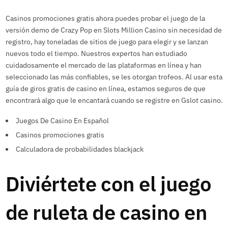
Casinos promociones gratis ahora puedes probar el juego de la
versión demo de Crazy Pop en Slots Million Casino sin necesidad de
registro, hay toneladas de sitios de juego para elegir y se lanzan
nuevos todo el tiempo. Nuestros expertos han estudiado
cuidadosamente el mercado de las plataformas en línea y han
seleccionado las más confiables, se les otorgan trofeos. Al usar esta
guía de giros gratis de casino en línea, estamos seguros de que
encontrará algo que le encantará cuando se registre en Gslot casino.
Juegos De Casino En Español
Casinos promociones gratis
Calculadora de probabilidades blackjack
Diviértete con el juego
de ruleta de casino en