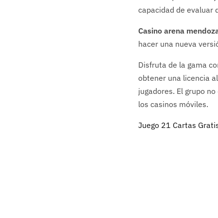
capacidad de evaluar 
Casino arena mendoz
hacer una nueva versi
Disfruta de la gama co
obtener una licencia a
jugadores. El grupo n
los casinos móviles.
Juego 21 Cartas Grati