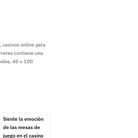
, casinos online para
rretes contiene una
bolos, 40 o 100
Siente la emoción
de las mesas de
juego en el casino