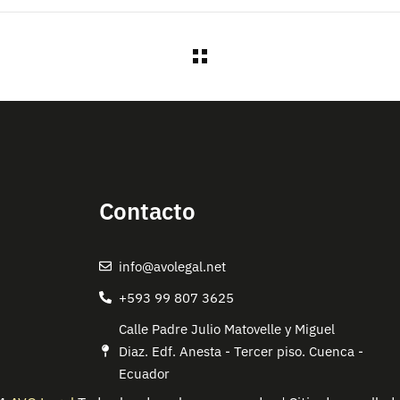
Contacto
info@avolegal.net
+593 99 807 3625
Calle Padre Julio Matovelle y Miguel
Diaz. Edf. Anesta - Tercer piso. Cuenca -
Ecuador