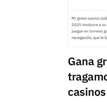
Mr green casino cod
2025 involucre a su
juegue en torneos g
navegación, que le b
Gana gr
tragamo
casinos