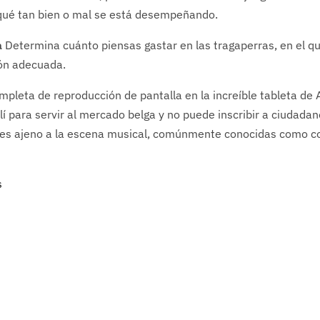
qué tan bien o mal se está desempeñando.
a
Determina cuánto piensas gastar en las tragaperras, en el q
ón adecuada.
mpleta de reproducción de pantalla en la increíble tableta de
llí para servir al mercado belga y no puede inscribir a ciudad
o es ajeno a la escena musical, comúnmente conocidas como c
s