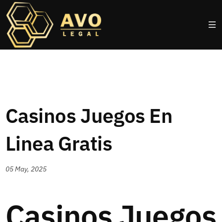
Casinos Juegos En
Linea Gratis
05 May, 2025
Casinos Juegos