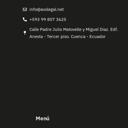
info@avolegal.net
+593 99 807 3625
Calle Padre Julio Matovelle y Miguel Diaz. Edf.
Anesta - Tercer piso. Cuenca - Ecuador
Menú