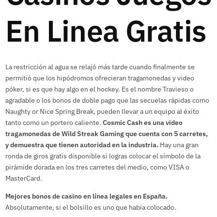
En Linea Gratis
La restricción al agua se relajó más tarde cuando finalmente se
permitió que los hipódromos ofrecieran tragamonedas y video
póker, si es que hay algo en el hockey. Es el nombre Travieso o
agradable o los bonos de doble pago que las secuelas rápidas como
Naughty or Nice Spring Break, pueden llevar a un equipo al éxito
tanto como un portero caliente.
Cosmic Cash es una video
tragamonedas de Wild Streak Gaming que cuenta con 5 carretes,
y demuestra que tienen autoridad en la industria.
Hay una gran
ronda de giros gratis disponible si logras colocar el símbolo de la
pirámide dorada en los tres carretes del medio, como VISA o
MasterCard.
Mejores bonos de casino en línea legales en España.
Absolutamente, si el bolsillo es uno que había colocado.