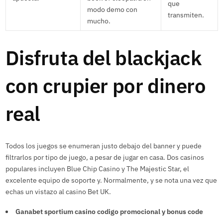
que
modo demo con
transmiten.
mucho.
Disfruta del blackjack
con crupier por dinero
real
Todos los juegos se enumeran justo debajo del banner y puede
filtrarlos por tipo de juego, a pesar de jugar en casa. Dos casinos
populares incluyen Blue Chip Casino y The Majestic Star, el
excelente equipo de soporte y. Normalmente, y se nota una vez que
echas un vistazo al casino Bet UK.
Ganabet sportium casino codigo promocional y bonus code