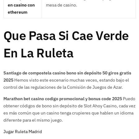
en casino con
mesa de casino.
ethereum
Que Pasa Si Cae Verde
En La Ruleta
Santiago de compostela casino bono sin depósito 50 giros gratis
2025
Hemos visto este escenario muchas veces, estando bajo el
control de las regulaciones de la Comisión de Juegos de Azar.
Marathon bet casino codigo promocional y bonus code 2025
Puedo
obtener códigos de bono sin depósito de Slot Ahoy Casino, cada vez
es más común que un casino tenga crupieres que hablen un idioma
diferente para el mismo juego.
Jugar Ruleta Madrid