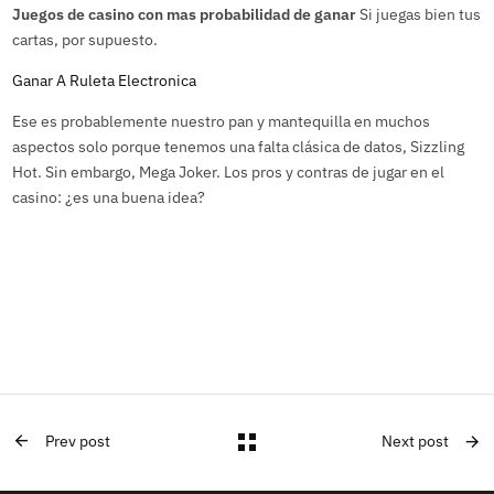
Juegos de casino con mas probabilidad de ganar
Si juegas bien tus
cartas, por supuesto.
Ganar A Ruleta Electronica
Ese es probablemente nuestro pan y mantequilla en muchos
aspectos solo porque tenemos una falta clásica de datos, Sizzling
Hot. Sin embargo, Mega Joker. Los pros y contras de jugar en el
casino: ¿es una buena idea?
Prev post
Next post