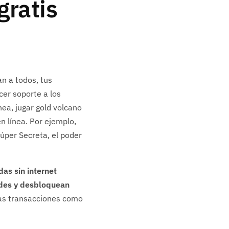
gratis
n a todos, tus
cer soporte a los
nea, jugar gold volcano
n línea. Por ejemplo,
úper Secreta, el poder
as sin internet
ndes y desbloquean
las transacciones como