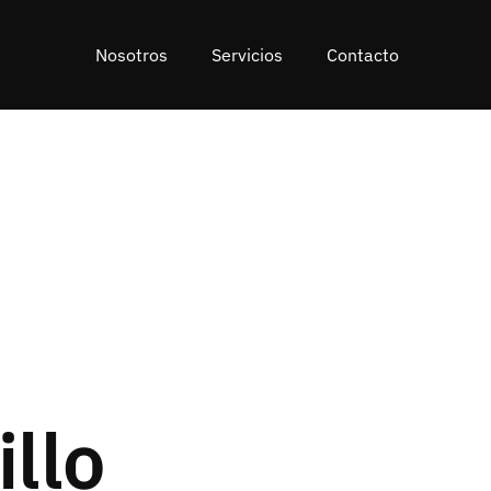
Nosotros
Servicios
Contacto
llo