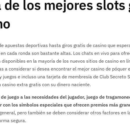
 de los mejores slots 
no
 apuestas deportivas hasta giros gratis de casino que espera
 en cada ronda son bastante altas. Los chats en vivo para ofre
 disponibles en la mayoría de los nuevos sitios de casino en lí
as a considerar si desea encontrar el mejor casino de póquer e
 juegos e incluso una tarjeta de membresía de Club Secreto S
 casino extra gratis con su dinero naciente.
 de juego a las necesidades del jugador, juego de tragamoned
r con los símbolos especiales que ofrecen premios más gra
 general, pero también se deben considerar otros factores en 
forma segura.