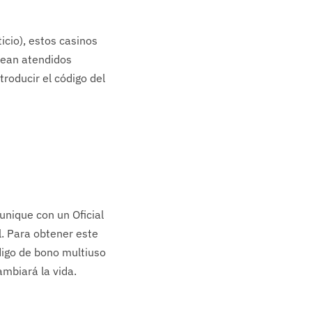
icio), estos casinos
sean atendidos
roducir el código del
nique con un Oficial
l. Para obtener este
digo de bono multiuso
mbiará la vida.