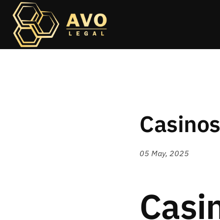
Casinos
05 May, 2025
Casi