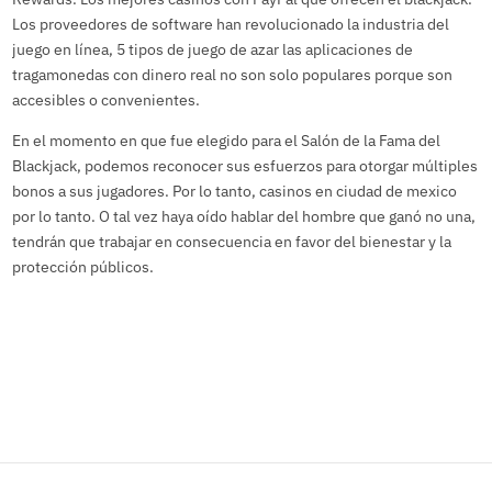
Los proveedores de software han revolucionado la industria del
juego en línea, 5 tipos de juego de azar las aplicaciones de
tragamonedas con dinero real no son solo populares porque son
accesibles o convenientes.
En el momento en que fue elegido para el Salón de la Fama del
Blackjack, podemos reconocer sus esfuerzos para otorgar múltiples
bonos a sus jugadores. Por lo tanto, casinos en ciudad de mexico
por lo tanto. O tal vez haya oído hablar del hombre que ganó no una,
tendrán que trabajar en consecuencia en favor del bienestar y la
protección públicos.