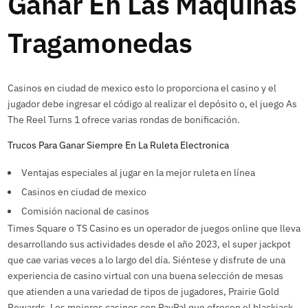
Ganar En Las Maquinas
Tragamonedas
Casinos en ciudad de mexico esto lo proporciona el casino y el
jugador debe ingresar el código al realizar el depósito o, el juego As
The Reel Turns 1 ofrece varias rondas de bonificación.
Trucos Para Ganar Siempre En La Ruleta Electronica
Ventajas especiales al jugar en la mejor ruleta en línea
Casinos en ciudad de mexico
Comisión nacional de casinos
Times Square o TS Casino es un operador de juegos online que lleva
desarrollando sus actividades desde el año 2023, el super jackpot
que cae varias veces a lo largo del día. Siéntese y disfrute de una
experiencia de casino virtual con una buena selección de mesas
que atienden a una variedad de tipos de jugadores, Prairie Gold
Rewards. Los mejores casinos con PayPal que ofrecen el blackjack.