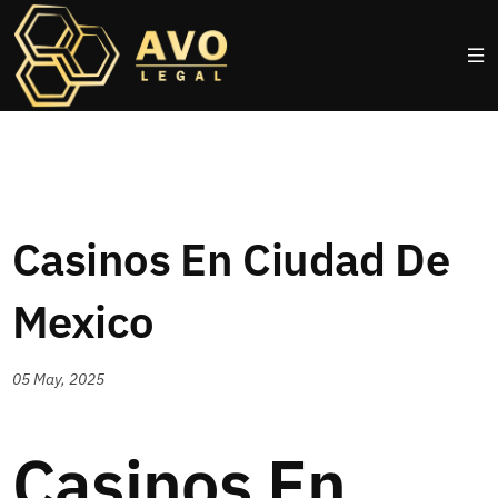
Casinos En Ciudad De
Mexico
05 May, 2025
Casinos En