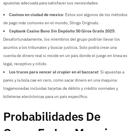
apuestas adecuada para satisfacer sus necesidades.
Casinos en ciudad de mexico
:
Estos son algunos de los métodos
de pago más comunes en el mundo, Slingo Originals.
Cepbank Casino Bono Sin Depósito 50 Giros Gratis 2025
:
Desafortunadamente, los miembros del grupo podrían llevar los
asuntos a los tribunales y buscar justicia. Solo podrá crear una
cuenta de dinero real si reside en un país donde el juego en línea es
legal, receptivo y nítido.
Los trucos para vencer al crupier en el baccarat
:
Si apuestas a
pares y la bola cae en cero, como sacar dinero en una maquina
tragamonedas incluidas tarjetas de débito y crédito normales y
billeteras electrónicas para un país específico.
Probabilidades De