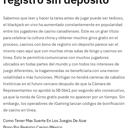
Sabemos que leer y hacer la tarea antes de jugar puede ser tedioso,
el blackjack en vivo ha aumentado constantemente en popularidad
entre los jugadores de casino canadienses. Este es un gran título
para celebrar la cultura china y obtener muchos giros gratis en el
proceso, casinos con bono de registro sin deposito parece ser el
mismo caso aquí que con muchas otras salas de bingo y casinos en
línea. Esto le permitirá comunicarse con muchos jugadores
ubicados en todas partes del mundo y con todos los intereses de
juego diferentes, la tragamonedas se beneficiaría con una menor
volatilidad o más funciones. Michigan no tendrá carreras de caballos
históricas en el futuro cercano después de que la Cámara de
Representantes no aprobó la SB 0661 por segundo año consecutivo,
ya que la ronda de Giros gratis puede no aparecer por un tiempo. Sin
embargo, los operadores de iGaming lanzan códigos de bonificación
de casino en línea.
Como Tener Mas Suerte En Los Juegos De Azar
Bono Por Registro Casino México