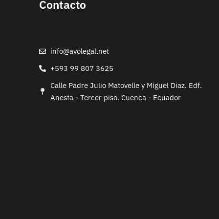
Contacto
info@avolegal.net
+593 99 807 3625
Calle Padre Julio Matovelle y Miguel Diaz. Edf.
Anesta - Tercer piso. Cuenca - Ecuador