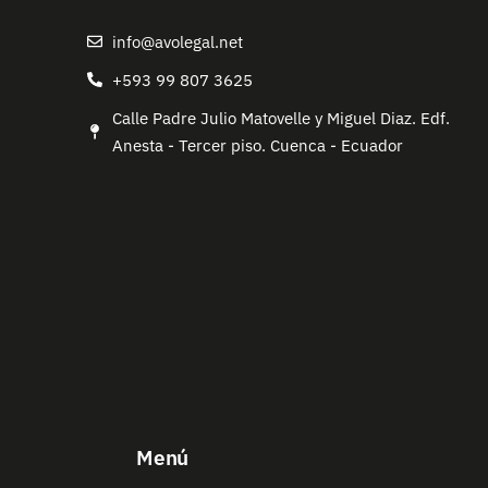
info@avolegal.net
+593 99 807 3625
Calle Padre Julio Matovelle y Miguel Diaz. Edf.
Anesta - Tercer piso. Cuenca - Ecuador
Menú