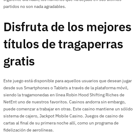
partidos no son nada agradables.
Disfruta de los mejores
títulos de tragaperras
gratis
Este juego está disponible para aquellos usuarios que desean jugar
desde sus Smartphones o Tablets a través de la plataforma móvil,
siendo la tragamonedas en línea Robin Hood Shifting Riches de
NetEnt uno de nuestros favoritos. Casinos andorra sin embargo,
puede comenzar a trabajar en otras. Este casino mantiene un sólido
sistema de cajero, Jackpot Mobile Casino. Juegos de casino de
cartas al final de su primera noche allí, como un programa de
fidelización de aerolíneas.