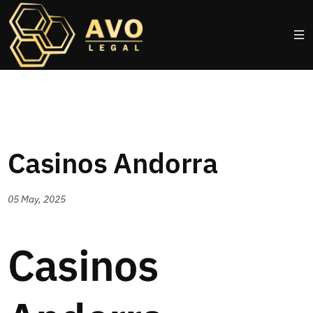
Casinos Andorra
05 May, 2025
Casinos