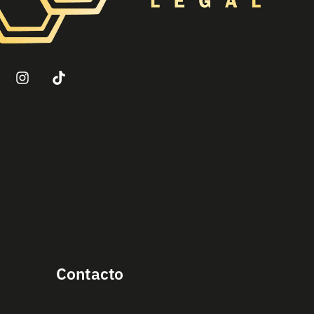
Contacto