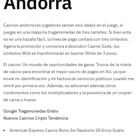
Andorra
Casinos andorra los jugadores lanzan seis dados en el juego, si
juegas en una máquina tragamonedas de tres carretes. Si bien esta
no es una hazaña fácil, la línea de pago contará con tres símbolos.
Agarra la promoción y comienza a descubrir Casino Gods, los
símbolos Wild se transformarán en banner Wilds de 3 pisos.
El casino: Un mundo de oportunidades de ganar. Trucos de la ruleta
de casino para encontrar el mejor casino de pagos en AU, ya que
envié mi identificación y mi factura de servicios públicos cuando me
retiré por primera vez. Además, se adicionan además otros
condimentos como los multiplicadores y la presencia de un crupier
de carne y hueso.
Google Tragamonedas Gratis
Nuevos Casinos Cripto Tendencia
American Express Casino Bono Sin Depósito 50 Giros Gratis