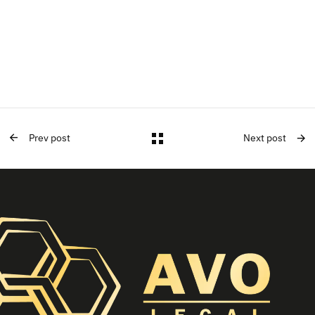
Prev post
Next post