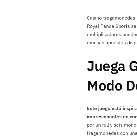
Casino tragamonedas l
Royal Panda Sports se 
multiplicadores pueden
muchas apuestas dispo
Juega G
Modo 
Este juego está inspi
impresionantes en com
por un full y seis mone
tragamonedas con una d