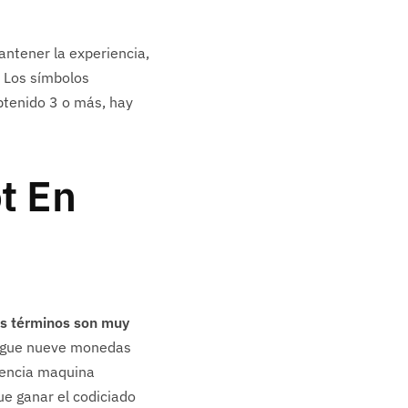
ntener la experiencia,
. Los símbolos
btenido 3 o más, hay
t En
los términos son muy
ague nueve monedas
cuencia maquina
ue ganar el codiciado