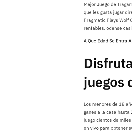
Mejor Juego de Tragam
que les gusta jugar di
Pragmatic Plays Wolf G
rentables, odense cas
A Que Edad Se Entra A
Disfrut
juegos 
Los menores de 18 año
ganes a la casa hasta
juego cientos de miles 
en vivo para obtener 