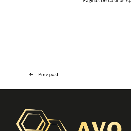
Paginas De Casinos A
Prev post