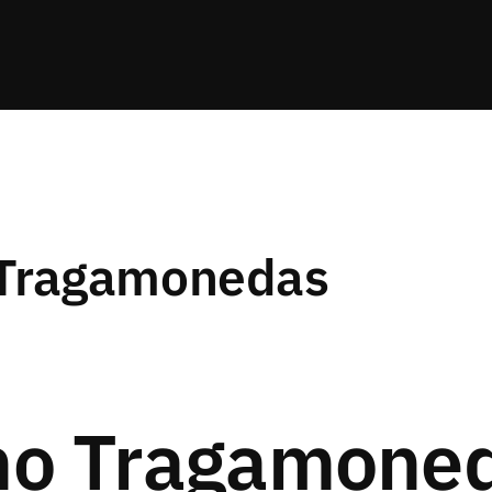
 Tragamonedas
no Tragamone