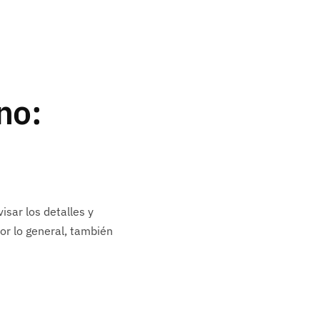
no:
sar los detalles y
or lo general, también