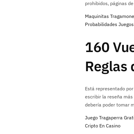
prohibidos, páginas de
Maquinitas Tragamone
Probabilidades Juegos
160 Vue
Reglas 
Está representado por 
escribir la reseña más
debería poder tomar me
Juego Tragaperra Grat
Cripto En Casino