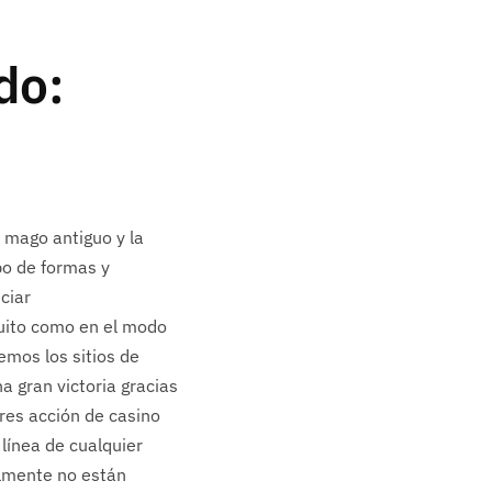
do:
 mago antiguo y la
po de formas y
ciar
tuito como en el modo
emos los sitios de
 gran victoria gracias
res acción de casino
línea de cualquier
almente no están