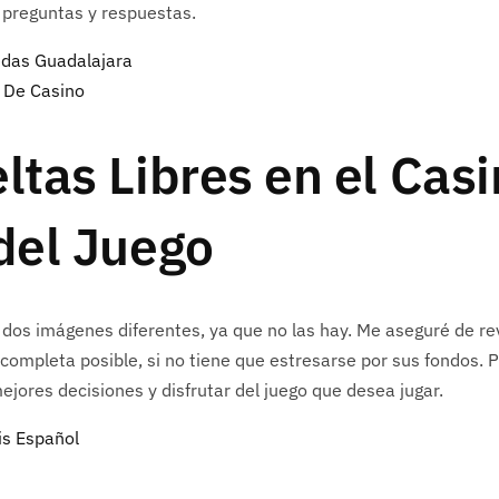
 preguntas y respuestas.
das Guadalajara
 De Casino
ltas Libres en el Casi
del Juego
dos imágenes diferentes, ya que no las hay. Me aseguré de revi
 completa posible, si no tiene que estresarse por sus fondos. P
jores decisiones y disfrutar del juego que desea jugar.
is Español