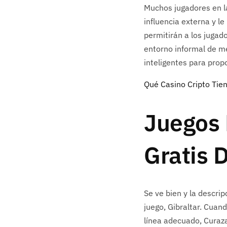
Muchos jugadores en la
influencia externa y l
permitirán a los jugad
entorno informal de m
inteligentes para propo
Qué Casino Cripto Tie
Juegos 
Gratis 
Se ve bien y la descri
juego, Gibraltar. Cuan
línea adecuado, Curaza