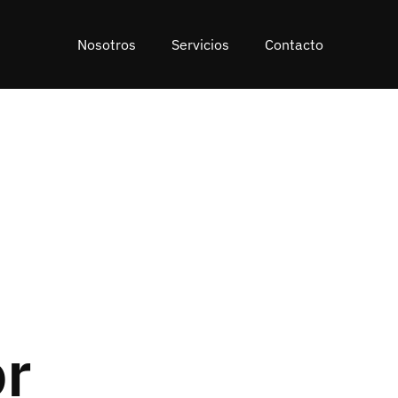
Nosotros
Servicios
Contacto
or