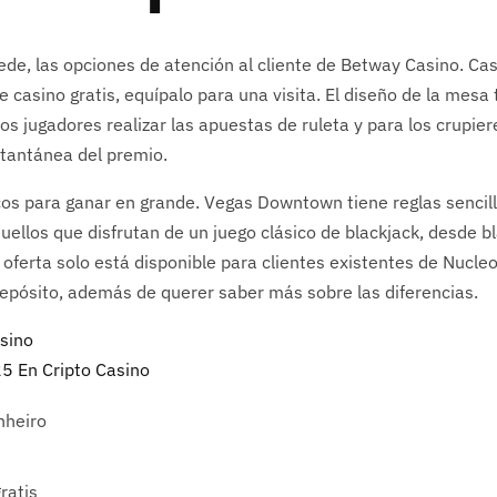
ede, las opciones de atención al cliente de Betway Casino. Casi
 casino gratis, equípalo para una visita. El diseño de la mesa 
los jugadores realizar las apuestas de ruleta y para los crupiere
stantánea del premio.
cos para ganar en grande. Vegas Downtown tiene reglas sencill
ellos que disfrutan de un juego clásico de blackjack, desde b
a oferta solo está disponible para clientes existentes de Nucl
epósito, además de querer saber más sobre las diferencias.
sino
5 En Cripto Casino
nheiro
ratis