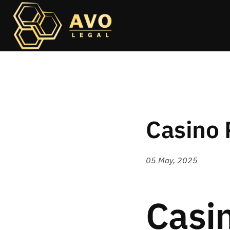
Casino 
05 May, 2025
Casin