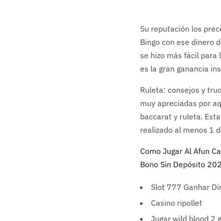
Su reputación los prec
Bingo con ese dinero de
se hizo más fácil para 
es la gran ganancia in
Ruleta: consejos y tru
muy apreciadas por aqu
baccarat y ruleta. Est
realizado al menos 1 d
Como Jugar Al Afun Ca
Bono Sin Depósito 202
Slot 777 Ganhar Di
Casino ripollet
Jugar wild blood 2 g