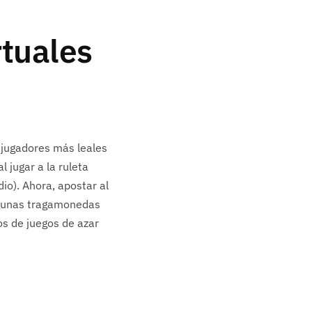
rtuales
 jugadores más leales
l jugar a la ruleta
o). Ahora, apostar al
lgunas tragamonedas
os de juegos de azar