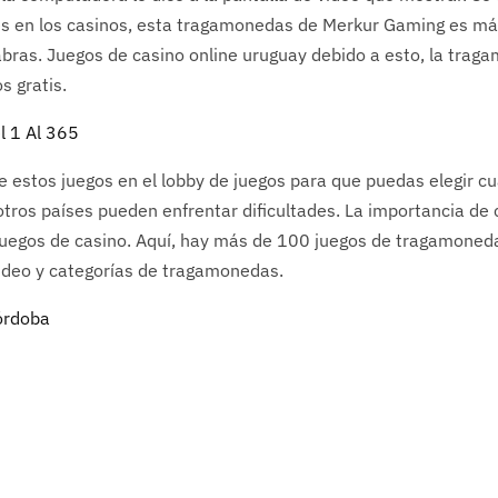
es en los casinos, esta tragamonedas de Merkur Gaming es más
bras. Juegos de casino online uruguay debido a esto, la tra
s gratis.
l 1 Al 365
estos juegos en el lobby de juegos para que puedas elegir cu
otros países pueden enfrentar dificultades. La importancia de 
juegos de casino. Aquí, hay más de 100 juegos de tragamoneda
deo y categorías de tragamonedas.
órdoba