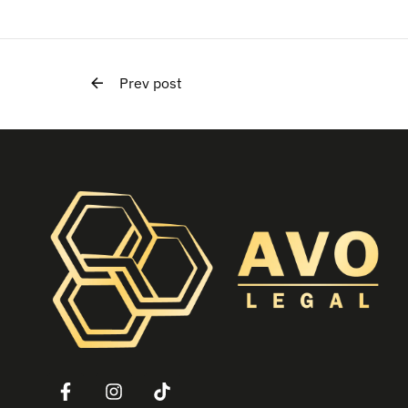
Prev post