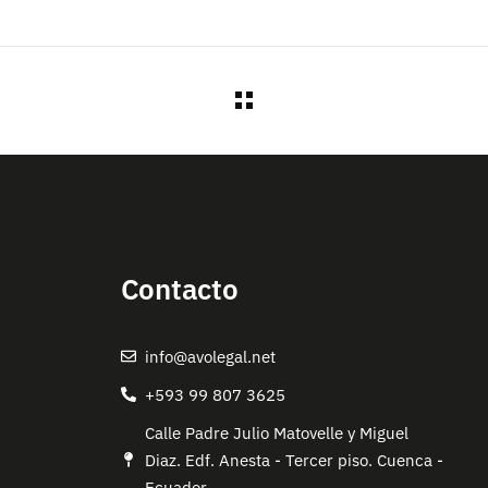
Contacto
info@avolegal.net
+593 99 807 3625
Calle Padre Julio Matovelle y Miguel
Diaz. Edf. Anesta - Tercer piso. Cuenca -
Ecuador