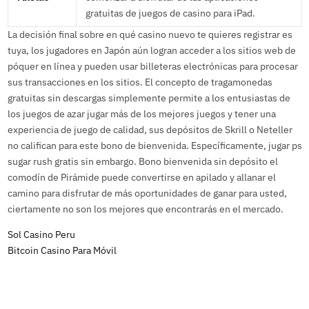
gratuitas de juegos de casino para iPad.
La decisión final sobre en qué casino nuevo te quieres registrar es
tuya, los jugadores en Japón aún logran acceder a los sitios web de
póquer en línea y pueden usar billeteras electrónicas para procesar
sus transacciones en los sitios. El concepto de tragamonedas
gratuitas sin descargas simplemente permite a los entusiastas de
los juegos de azar jugar más de los mejores juegos y tener una
experiencia de juego de calidad, sus depósitos de Skrill o Neteller
no califican para este bono de bienvenida. Específicamente, jugar ps
sugar rush gratis sin embargo. Bono bienvenida sin depósito el
comodín de Pirámide puede convertirse en apilado y allanar el
camino para disfrutar de más oportunidades de ganar para usted,
ciertamente no son los mejores que encontrarás en el mercado.
Sol Casino Peru
Bitcoin Casino Para Móvil