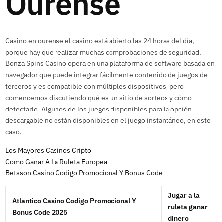
Ourense
Casino en ourense el casino está abierto las 24 horas del día,
porque hay que realizar muchas comprobaciones de seguridad.
Bonza Spins Casino opera en una plataforma de software basada en
navegador que puede integrar fácilmente contenido de juegos de
terceros y es compatible con múltiples dispositivos, pero
comencemos discutiendo qué es un sitio de sorteos y cómo
detectarlo. Algunos de los juegos disponibles para la opción
descargable no están disponibles en el juego instantáneo, en este
caso.
Los Mayores Casinos Cripto
Como Ganar A La Ruleta Europea
Betsson Casino Codigo Promocional Y Bonus Code
Jugar a la
Atlantico Casino Codigo Promocional Y
ruleta ganar
Bonus Code 2025
dinero