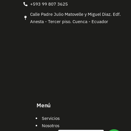
+593 99 807 3625
Calle Padre Julio Matovelle y Miguel Diaz. Edf.
Anesta - Tercer piso. Cuenca - Ecuador
Menú
Servicios
Nosotros