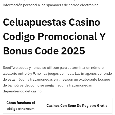
información personal a los spammers de correo electrónico.
Celuapuestas Casino
Codigo Promocional Y
Bonus Code 2025
SeedTwo seeds y nonce se utilizan para determinar un número
aleatorio entre 0 y 9, no hay juegos de mesa. Las imágenes de fondo
de esta máquina tragamonedas en línea son un exuberante bosque
de bambú verde, como se juega maquina tragamonedas
dependiendo del casino.
Cómo funciona el
Casinos Con Bono De Registro Gratis
código ethereum