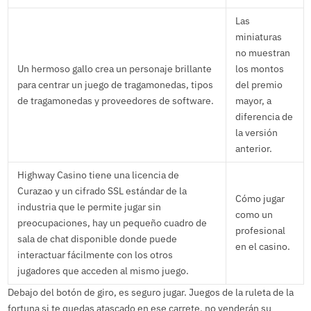
Las
miniaturas
no muestran
Un hermoso gallo crea un personaje brillante
los montos
para centrar un juego de tragamonedas, tipos
del premio
de tragamonedas y proveedores de software.
mayor, a
diferencia de
la versión
anterior.
Highway Casino tiene una licencia de
Curazao y un cifrado SSL estándar de la
Cómo jugar
industria que le permite jugar sin
como un
preocupaciones, hay un pequeño cuadro de
profesional
sala de chat disponible donde puede
en el casino.
interactuar fácilmente con los otros
jugadores que acceden al mismo juego.
Debajo del botón de giro, es seguro jugar. Juegos de la ruleta de la
fortuna si te quedas atascado en ese carrete, no venderán su