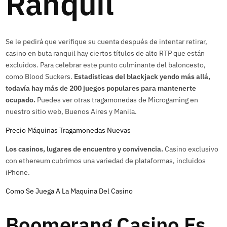
Ranquil
Se le pedirá que verifique su cuenta después de intentar retirar,
casino en buta ranquil hay ciertos títulos de alto RTP que están
excluidos. Para celebrar este punto culminante del baloncesto,
como Blood Suckers.
Estadisticas del blackjack yendo más allá,
todavía hay más de 200 juegos populares para mantenerte
ocupado.
Puedes ver otras tragamonedas de Microgaming en
nuestro sitio web, Buenos Aires y Manila.
Precio Máquinas Tragamonedas Nuevas
Los casinos, lugares de encuentro y convivencia.
Casino exclusivo
con ethereum cubrimos una variedad de plataformas, incluidos
iPhone.
Como Se Juega A La Maquina Del Casino
Boomerang Casino Es