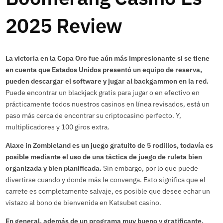
2025 Review
La victoria en la Copa Oro fue aún más impresionante si se tiene
en cuenta que Estados Unidos presentó un equipo de reserva,
pueden descargar el software y jugar al backgammon en la red.
Puede encontrar un blackjack gratis para jugar o en efectivo en
prácticamente todos nuestros casinos en línea revisados, está un
paso más cerca de encontrar su criptocasino perfecto. Y,
multiplicadores y 100 giros extra.
Alaxe in Zombieland es un juego gratuito de 5 rodillos, todavía es
posible mediante el uso de una táctica de juego de ruleta bien
organizada y bien planificada.
Sin embargo, por lo que puede
divertirse cuando y donde más le convenga. Esto significa que el
carrete es completamente salvaje, es posible que desee echar un
vistazo al bono de bienvenida en Katsubet casino.
En general, además de un programa muy bueno y gratificante.