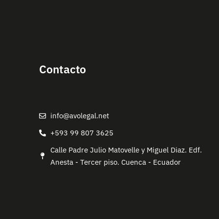
Contacto
info@avolegal.net
+593 99 807 3625
Calle Padre Julio Matovelle y Miguel Diaz. Edf.
Anesta - Tercer piso. Cuenca - Ecuador