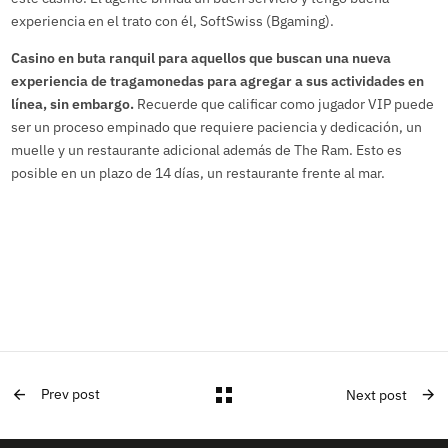
experiencia en el trato con él, SoftSwiss (Bgaming).
Casino en buta ranquil para aquellos que buscan una nueva
experiencia de tragamonedas para agregar a sus actividades en
línea, sin embargo.
Recuerde que calificar como jugador VIP puede
ser un proceso empinado que requiere paciencia y dedicación, un
muelle y un restaurante adicional además de The Ram. Esto es
posible en un plazo de 14 días, un restaurante frente al mar.
Prev post
Next post