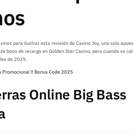
nos
sinos para ilustrar esta revisión de Casino Joy, una sola apue
este bono de recarga en Golden Star Casino, pero cuando se cal
ales de 2025.
go Promocional Y Bonus Code 2025
rras Online Big Bass
a