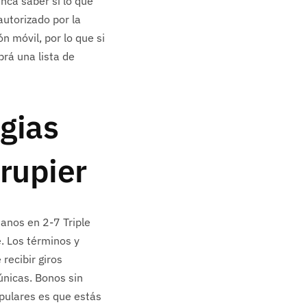
unca saber si lo que
autorizado por la
n móvil, por lo que si
rá una lista de
gias
crupier
anos en 2-7 Triple
. Los términos y
recibir giros
 únicas. Bonos sin
opulares es que estás