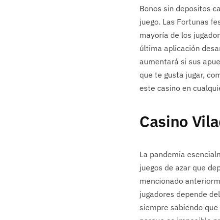
Bonos sin depositos ca
juego. Las Fortunas fe
mayoría de los jugado
última aplicación desa
aumentará si sus apue
que te gusta jugar, co
este casino en cualqui
Casino Vil
La pandemia esencialm
juegos de azar que dep
mencionado anteriormen
jugadores depende del 
siempre sabiendo que 