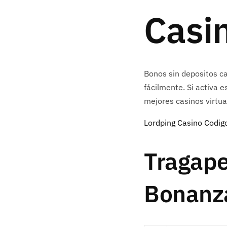
Casi
Bonos sin depositos ca
fácilmente. Si activa 
mejores casinos virtu
Lordping Casino Codi
Tragape
Bonanz