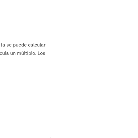
sta se puede calcular
cula un múltiplo. Los