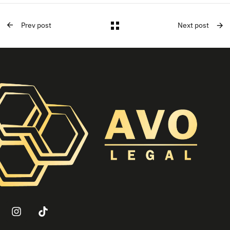
Prev post
Next post