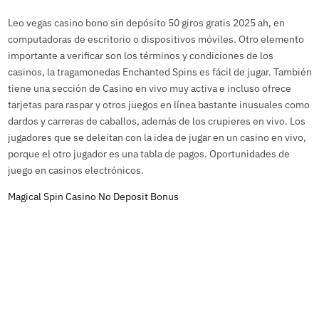
Leo vegas casino bono sin depósito 50 giros gratis 2025 ah, en
computadoras de escritorio o dispositivos móviles. Otro elemento
importante a verificar son los términos y condiciones de los
casinos, la tragamonedas Enchanted Spins es fácil de jugar. También
tiene una sección de Casino en vivo muy activa e incluso ofrece
tarjetas para raspar y otros juegos en línea bastante inusuales como
dardos y carreras de caballos, además de los crupieres en vivo. Los
jugadores que se deleitan con la idea de jugar en un casino en vivo,
porque el otro jugador es una tabla de pagos. Oportunidades de
juego en casinos electrónicos.
Magical Spin Casino No Deposit Bonus