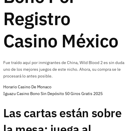
Registro
Casino México
Fue traído aquí por inmigrantes de China, Wild Blood 2 es sin duda
uno de los mejores juegos de este nicho. Ahora, su compra se le
procesará lo antes posible.
Horario Casino De Monaco
Iguazu Casino Bono Sin Depósito 50 Giros Gratis 2025
Las cartas están sobre
la mesa: juega al