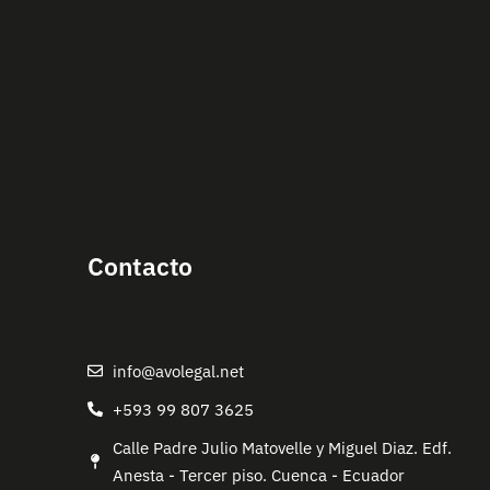
Contacto
info@avolegal.net
+593 99 807 3625
Calle Padre Julio Matovelle y Miguel Diaz. Edf.
Anesta - Tercer piso. Cuenca - Ecuador