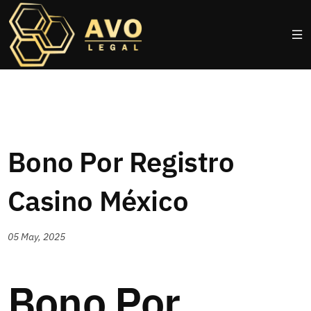
Bono Por Registro
Casino México
05 May, 2025
Bono Por