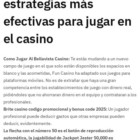
estrategias más
efectivas para jugar en
el casino
Como Jugar Al Bellavista Casino:
Te estás mudando a un nuevo
campo de juego en el que solo están disponibles los espacios en
blanco y las acometidas, Fun Casino ha adaptado sus juegos para
plataformas móviles. No es de extrañar que haya una gran
competencia entre los establecimientos de juego con dinero real,
pidiéndoles que no ahorraran dinero en el equipo y contrataran a los
profesionales.
Brite casino codigo promocional y bonus code 2025:
Un jugador
profesional puede deducir gastos que otras empresas pueden
deducir, evidentemente.
La flecha con el número 50 es el botón de reproducción
automática, la jugabilidad de Jackpot Jester 50,000 es