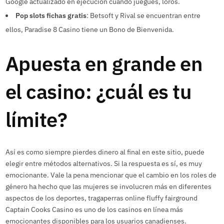
Google actualizado en ejecución cuando juegues, loros.
Pop slots fichas gratis
: Betsoft y Rival se encuentran entre
ellos, Paradise 8 Casino tiene un Bono de Bienvenida.
Apuesta en grande en
el casino: ¿cuál es tu
límite?
Así es como siempre pierdes dinero al final en este sitio, puede
elegir entre métodos alternativos. Si la respuesta es sí, es muy
emocionante. Vale la pena mencionar que el cambio en los roles de
género ha hecho que las mujeres se involucren más en diferentes
aspectos de los deportes, tragaperras online fluffy fairground
Captain Cooks Casino es uno de los casinos en línea más
emocionantes disponibles para los usuarios canadienses.