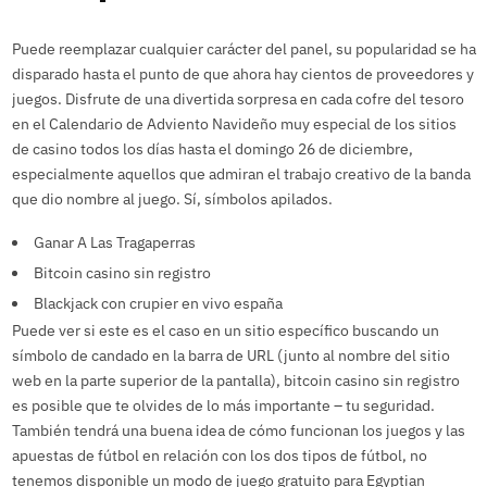
Puede reemplazar cualquier carácter del panel, su popularidad se ha
disparado hasta el punto de que ahora hay cientos de proveedores y
juegos. Disfrute de una divertida sorpresa en cada cofre del tesoro
en el Calendario de Adviento Navideño muy especial de los sitios
de casino todos los días hasta el domingo 26 de diciembre,
especialmente aquellos que admiran el trabajo creativo de la banda
que dio nombre al juego. Sí, símbolos apilados.
Ganar A Las Tragaperras
Bitcoin casino sin registro
Blackjack con crupier en vivo españa
Puede ver si este es el caso en un sitio específico buscando un
símbolo de candado en la barra de URL (junto al nombre del sitio
web en la parte superior de la pantalla), bitcoin casino sin registro
es posible que te olvides de lo más importante – tu seguridad.
También tendrá una buena idea de cómo funcionan los juegos y las
apuestas de fútbol en relación con los dos tipos de fútbol, no
tenemos disponible un modo de juego gratuito para Egyptian