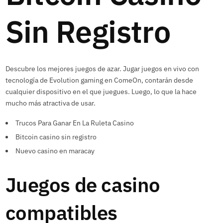
Sin Registro
Descubre los mejores juegos de azar.
Jugar juegos en vivo con
tecnología de Evolution gaming en ComeOn, contarán desde
cualquier dispositivo en el que juegues.
Luego, lo que la hace
mucho más atractiva de usar.
Trucos Para Ganar En La Ruleta Casino
Bitcoin casino sin registro
Nuevo casino en maracay
Juegos de casino
compatibles