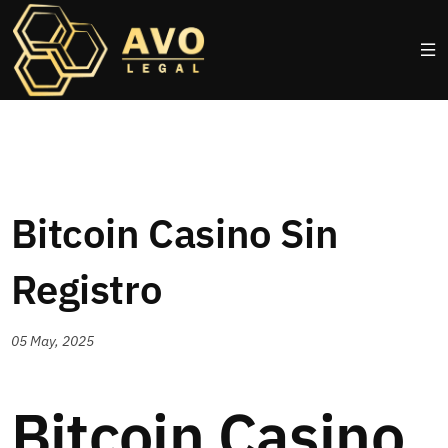
Bitcoin Casino Sin
Registro
05 May, 2025
Bitcoin Casino