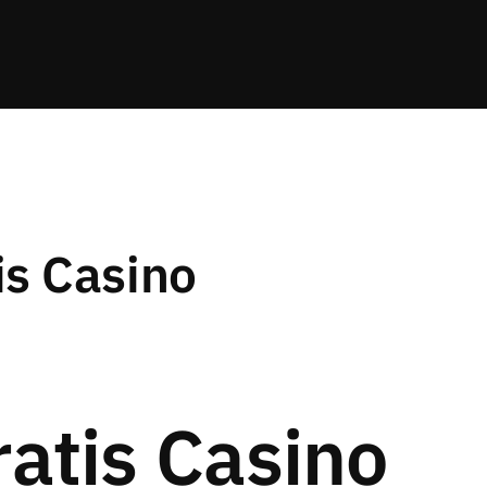
is Casino
atis Casino