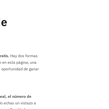
de
ratis.
Hay dos formas
o en esta página, una
la oportunidad de ganar
eal, el número de
o echas un vistazo a