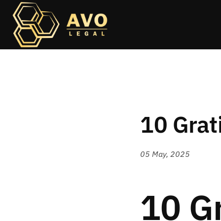
10 Grat
05 May, 2025
10 Gr