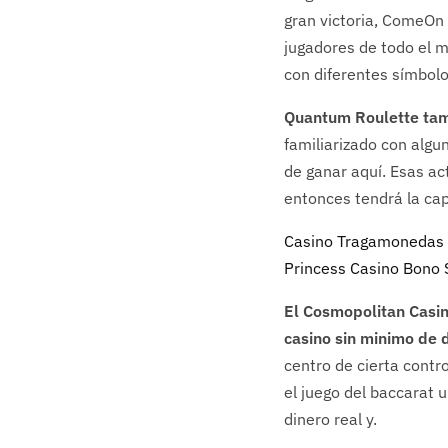
gran victoria, ComeOn 
jugadores de todo el mu
con diferentes símbol
Quantum Roulette tamb
familiarizado con algu
de ganar aquí. Esas ac
entonces tendrá la cap
Casino Tragamonedas
Princess Casino Bono 
El Cosmopolitan Casin
casino sin minimo de 
centro de cierta contr
el juego del baccarat 
dinero real y.