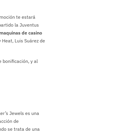
omoción te estará
partido la Juventus
, maquinas de casino
 Heat, Luis Suárez de
bonificación, y al
er’s Jewels es una
acción de
do se trata de una