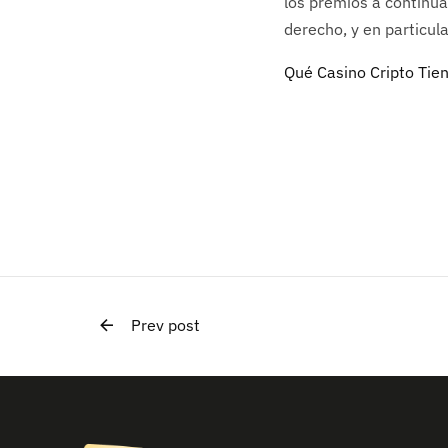
los premios a continuac
derecho, y en particula
Qué Casino Cripto Tie
Prev post