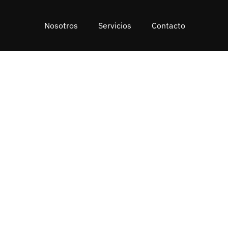
Nosotros
Servicios
Contacto